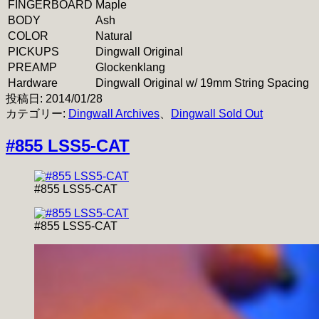
FINGERBOARD
Maple
BODY
Ash
COLOR
Natural
PICKUPS
Dingwall Original
PREAMP
Glockenklang
Hardware
Dingwall Original w/ 19mm String Spacing
投稿日:
2014/01/28
カテゴリー:
Dingwall Archives
、
Dingwall Sold Out
#855 LSS5-CAT
#855 LSS5-CAT
#855 LSS5-CAT