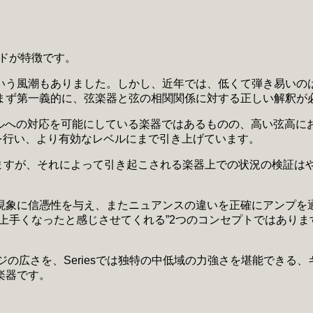
ンドが特徴です。
いう風潮もありました。しかし、近年では、低くて弾き易いの
まず第一義的に、弦楽器と弦の相関関係に対する正しい解釈が
スタイルへの対応を可能にしている楽器ではあるものの、高い弦高
両者の融合を行い、より有効なレベルにまで引き上げています。
げられますが、それによって引き起こされる楽器上での状況の検
生み出される現象に信憑性を与え、またニュアンスの違いを正確にア
なったと感じさせてくれる”2つのコンセプトではありますが、Fa
ではAshのレンジの広さを、Seriesでは独特の中低域の力強さを
楽器です。