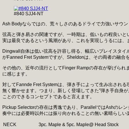
#840 SJJ4-NT
Ash Bodyならではの、荒々しさのあるドライで力強いサウ
弦高と弾き易さの関連ですが、一時期は、低いもの程良いと
実は最良であるという風潮があり、これを実現しうるには、
Dingwall自体は低い弦高を許容し得る、幅広いプレイ
がFanned Fret Systemですが、Sheldonは、その
その他の、近年の流行としてFinger Rampの存在が挙
に感じます。
対してFannde Fret Systemは、弾き手によって
無く響かせます。つまり、新しく登場してきた”弾き手自身が上手く
ことのできるコンセプトであると言えます。
Pickup Selectorの存在は秀逸であり、Parallel
奏中には必要時以外には振り向かれることの無い素晴らしい
NECK
3pc. Maple & 5pc. Maple@ Head Stock