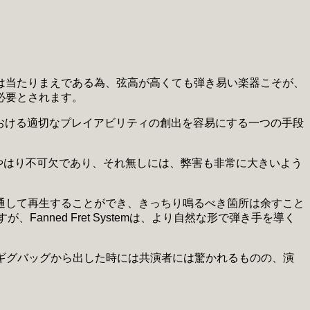
は当たりまえである為、弦高が高くても弾き易い楽器こそが、
必要とされます。
における適切なプレイアビリティの創出を容易にする一つの手段
証はやはり不可欠であり、それ無しには、弊害も非常に大きいよう
ンプを通して再生することができ、きっちり鳴るべき箇所は余すこと
nned Fret Systemは、より自然な形で弾き手を導く
堪能できる、ギグバッグから出した時には共演者には驚かれるものの、演