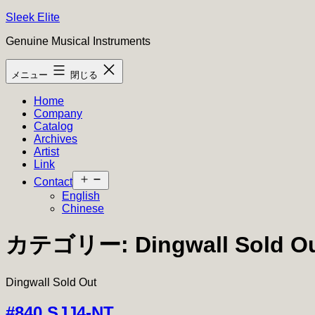
コ
Sleek Elite
ン
Genuine Musical Instruments
テ
ン
メニュー
閉じる
ツ
へ
Home
ス
Company
キ
Catalog
ッ
Archives
プ
Artist
Link
メ
Contact
ニ
English
ュ
Chinese
ー
を
カテゴリー:
Dingwall Sold O
開
く
Dingwall Sold Out
#840 SJJ4-NT