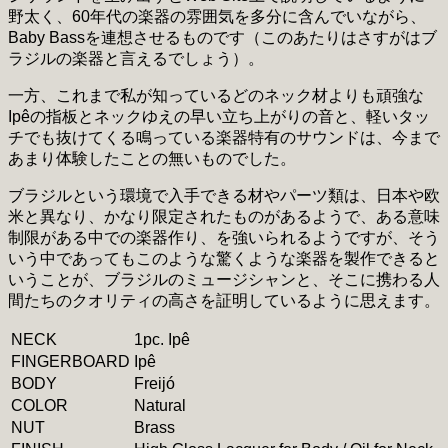
野太く、60年代の楽器の雰囲気を多分に含んでいながら、
Baby Bassを連想させるものです（このあたりはさすがはブ
ラジルの楽器と言えるでしょう）。
一方、これまで私が知っているどのネック材よりも頑強な
Ipêの指板とネックゆえの早い立ち上がりの音と、軽いタッ
チでも抜けてくる鳴っている楽器特有のサウンドは、今まで
あまり体験したことの無いものでした。
ブラジルという環境で入手できる材やパーツ類は、日本や欧
米と異なり、かなり限定されたものがあるようで、ある意味
制限がある中での楽器作り、を強いられるようですが、そう
いう中であってもこのような驚くような楽器を製作できると
いうことが、ブラジルのミュージシャンと、そこに携わる人
間たちのクオリティの高さを証明しているように思えます。
NECK
1pc. Ipê
FINGERBOARD
Ipê
BODY
Freijó
COLOR
Natural
NUT
Brass