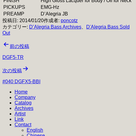
FINISH
High Gloss Lacquer for Body / Oil for Neck
PICKUPS
EMG-Hz
PREAMP
D’Alegria JB
投稿日:
2014/01/20
作成者:
poncotz
カテゴリー:
D’Alegria Bass Archives
、
D'Alegria Bass Sold
Out
投
前の投稿
稿
DGF5-TR
ナ
次の投稿
ビ
#040 DGFX5-BBI
ゲ
Home
ー
Company
シ
Catalog
Archives
ョ
Artist
Link
ン
Contact
English
Chinese