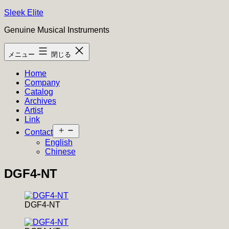
コ
Sleek Elite
ン
Genuine Musical Instruments
テ
ン
メニュー
閉じる
ツ
へ
Home
ス
Company
キ
Catalog
ッ
Archives
プ
Artist
Link
メ
Contact
ニ
English
ュ
Chinese
ー
を
DGF4-NT
開
く
DGF4-NT