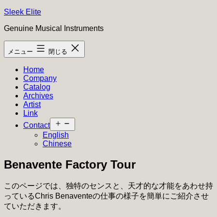
コ
Sleek Elite
ン
Genuine Musical Instruments
テ
ン
メニュー
閉じる
ツ
へ
Home
ス
Company
キ
Catalog
ッ
Archives
プ
Artist
Link
メ
Contact
ニ
English
ュ
Chinese
ー
を
Benavente Factory Tour
開
く
このページでは、独特のセンスと、天才的な才能をあわせ持
っているChris Benaventeの仕事の様子を簡単にご紹介させ
ていただきます。