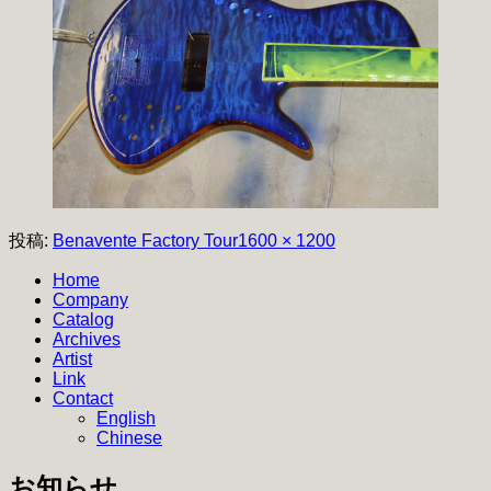
フ
投稿:
Benavente Factory Tour
1600 × 1200
ル
Home
サ
Company
イ
Catalog
ズ
Archives
Artist
Link
Contact
English
Chinese
お知らせ