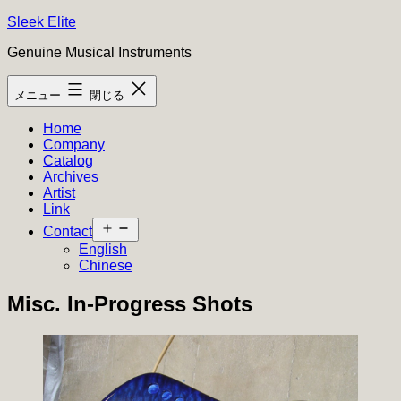
コ
Sleek Elite
ン
Genuine Musical Instruments
テ
ン
メニュー
閉じる
ツ
へ
Home
ス
Company
キ
Catalog
ッ
Archives
プ
Artist
Link
メ
Contact
ニ
English
ュ
Chinese
ー
を
Misc. In-Progress Shots
開
く