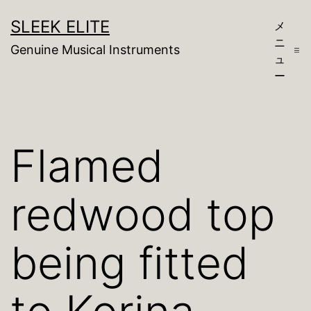
コ
SLEEK ELITE
メ
ン
ニ
Genuine Musical Instruments
テ
ュ
ー
ン
ツ
へ
Flamed
ス
キ
redwood top
ッ
プ
being fitted