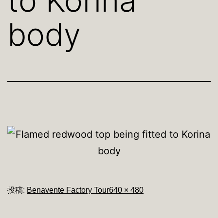
to Korina
body
フ
投稿:
Benavente Factory Tour
640 × 480
ル
サ