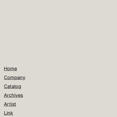
イ
ズ
Home
Company
Catalog
Archives
Artist
Link