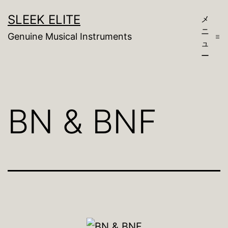
コ
SLEEK ELITE
メ
ン
ニ
Genuine Musical Instruments
テ
ュ
ー
ン
ツ
へ
BN & BNF
ス
キ
ッ
プ