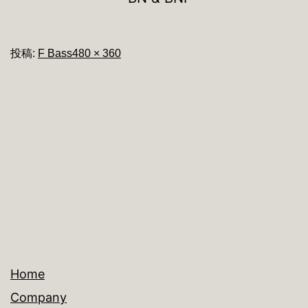
フ
投稿:
F Bass
480 × 360
ル
サ
イ
ズ
Home
Company