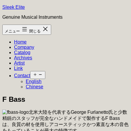
コ
Sleek Elite
ン
Genuine Musical Instruments
テ
ン
メニュー
閉じる
ツ
へ
Home
ス
Company
キ
Catalog
ッ
Archives
プ
Artist
Link
メ
Contact
ニ
English
ュ
Chinese
ー
を
F Bass
開
く
北米大陸を代表するGeorge Furlanetto氏と少数
精鋭のスタッフが完全なハンドメイドで製作するF Bass
は、良質の材を使用しアコースティックかつ素直な木の音色
をもっていることが最大の特徴です。