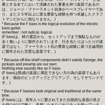
要とする全てにおいて洗練された要素を持つ楽器であるの
は、ジョージ・ファーラネット自身がベースプレイヤーであ
り、また２５年以上に渡る豊富な経験を持つ卓越したクラフ
トマンだからに他なりません。)
* Because the F bass is the logical evolution of the electric
bass guitar;
remember : not radical, logical.
(F bassは、材の選定から、セットアップまで無駄なものが
全く無いように製作されています。行き当たりばったりの楽
器ではなく、ファーラネット氏の豊富な経験に基づき論理的
に製作された完璧な楽器です。)
* Because off-the-shelf components didn’t satisfy George, the
pickups and preamp are our own:
Nothing else sounds like an F bass.
(F bassは既成の楽器に満足できない方の為の楽器でもあり
ます。独自のピックアップとプリアンプ、そしてサウンドで
す。)
* Because F basses look original and traditional at the same
time.
(F bassには、長年人々に愛されてきた伝統的な楽器の良さ
を持つだけで無く、卓越したオリジナリティを持っていま