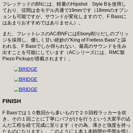
フレッテッドのBNには、軽量のHipshot Style Bを使用し
ており、弦間は全モデル共通で19mmです（18mmのオプシ
ョンも可能ですが、サウンドが変化しますので、F Bassに
はあまりおすすめではありません）。
また、フレットレスのAC/BNFにはEbony削りだしのブリッ
ジを採用し、優しく甘い絶妙の”King of Fretless Bass”と謳
われる、F Bassでしか得られない、最高のサウンドを生み
出すことを可能にしています（ACシリーズには、RMC製
Piezo Pickupが搭載されます）。
FINISH
F Bassでは１０数回から多いもので２０回程ラッカーを吹
き、その１回ごとに丁寧にバフがけを行うという大変手の込
んだ工程を経て完成に至ります（その為、薄さと強度を持っ
たものになります）。このように１本１本時間や手間を惜し