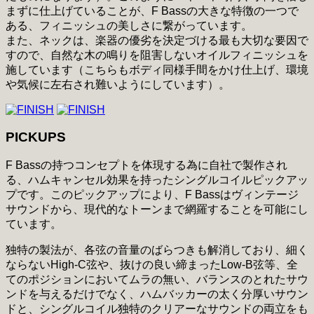
まずに仕上げていることが、F Bassの大きな特徴の一つで
ある、フィニッシュの美しさに繋がっています。
また、ネックは、楽器の優劣を決定づける最も大切な要因で
すので、自然な木の鳴りを阻害しないオイルフィニッシュを
施しています（こちらもボディ同様手間をかけ仕上げ、環境
や気候に左右され難いようにしています）。
PICKUPS
F Bassの持つコンセプトを体現する為に自社で製作され
る、ハムキャンセル効果を持ったシングルコイルピックアッ
プです。このピックアップにより、F Bassはヴィンテージ
サウンドから、現代的なトーンまで網羅することを可能にし
ています。
独特の製法が、各弦の音量のばらつきも解消しており、細く
ならないHigh-C弦や、抜けの良い締まったLow-B弦等、全
てのポジションにおいてムラの無い、バランスのとれたサウ
ンドを与えるだけでなく、ハムバッカーの太く分厚いサウン
ドと、シングルコイル独特のクリアーなサウンドの両立をも