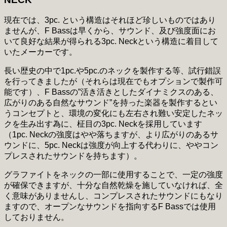
現在では、3pc. という構造はそれほど珍しいものではあり
ませんが、F Bassは早くから、サウンド、及び強度面にお
いて良好な結果が得られる3pc. Neckという構造に着目して
いたメーカーです。
長い歴史の中で1pc.や5pc.のネックを製作する等、試行錯誤
を行ってきましたが（それらは現在でもオプションで製作可
能です）、F Bassの”活き活きとしたダイナミクスのある、
広がりのある自然なサウンド”を持った楽器を製作するとい
うコンセプトと、環境の変化にも左右され難い安定したネッ
クを生み出す為に、柾目の3pc. Neckを採用しています
（1pc. Neckの強度はやや落ちますが、より広がりのあるサ
ウンドに、5pc. Neckは強度が向上する代わりに、ややコン
プレスされたサウンドを持ちます）。
グラファイトをネックの一部に使用することで、一定の強度
が確保できますが、十分な自然乾燥を施していなければ、全
く意味がありませんし、コンプレスされたサウンドにもなり
ますので、オープンなサウンドを指向するF Bassでは使用
しておりません。