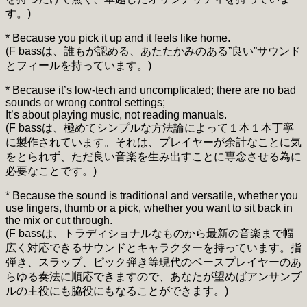
す。)
* Because you pick it up and it feels like home.
(F bassは、誰もが認める、あたたかみのある”良い”サウンド
とフィールを持っています。)
* Because it’s low-tech and uncomplicated; there are no bad
sounds or wrong control settings;
It’s about playing music, not reading manuals.
(F bassは、極めてシンプルな方法論によって１本１本丁寧
に製作されています。それは、プレイヤーが余計なことに気
をとられず、ただ良い音楽を生み出すことに専念させる為に
必要なことです。)
* Because the sound is traditional and versatile, whether you
use fingers, thumb or a pick, whether you want to sit back in
the mix or cut through.
(F bassは、トラディショナルなものから最新の音楽まで幅
広く対応できるサウンドとキャラクターを持っています。指
弾き、スラップ、ピック弾き等現代のベースプレイヤーのあ
らゆる奏法に順応できますので、あなたが望めばアンサンブ
ルの主役にも脇役にもなることができます。)