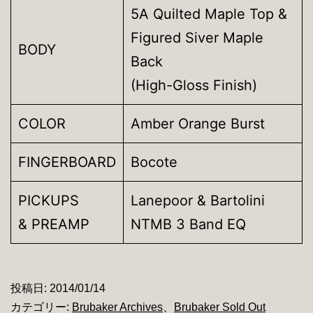
5A Quilted Maple Top &
Figured Siver Maple
BODY
Back
(High-Gloss Finish)
COLOR
Amber Orange Burst
FINGERBOARD
Bocote
PICKUPS
Lanepoor & Bartolini
& PREAMP
NTMB 3 Band EQ
投稿日:
2014/01/14
カテゴリー:
Brubaker Archives
、
Brubaker Sold Out