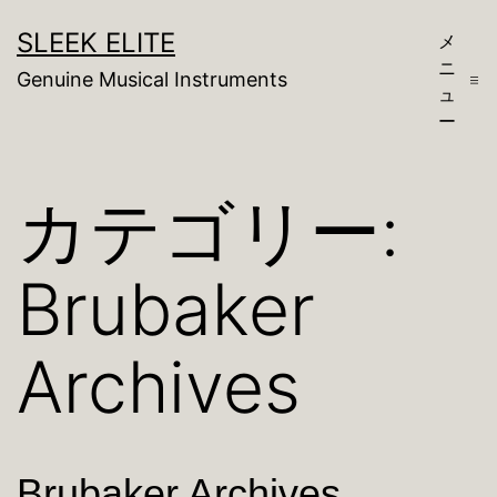
コ
SLEEK ELITE
メ
ン
ニ
Genuine Musical Instruments
テ
ュ
ー
ン
ツ
カテゴリー:
へ
ス
Brubaker
キ
ッ
Archives
プ
Brubaker Archives