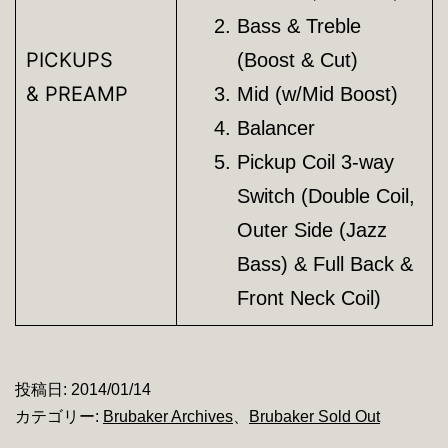
Bass & Treble
PICKUPS
(Boost & Cut)
& PREAMP
Mid (w/Mid Boost)
Balancer
Pickup Coil 3-way
Switch (Double Coil,
Outer Side (Jazz
Bass) & Full Back &
Front Neck Coil)
投稿日:
2014/01/14
カテゴリー:
Brubaker Archives
、
Brubaker Sold Out