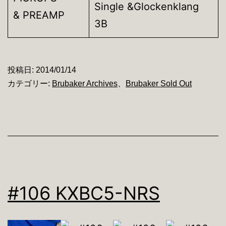
Single &Glockenklang
& PREAMP
3B
投稿日:
2014/01/14
カテゴリー:
Brubaker Archives
、
Brubaker Sold Out
#106 KXBC5-NRS