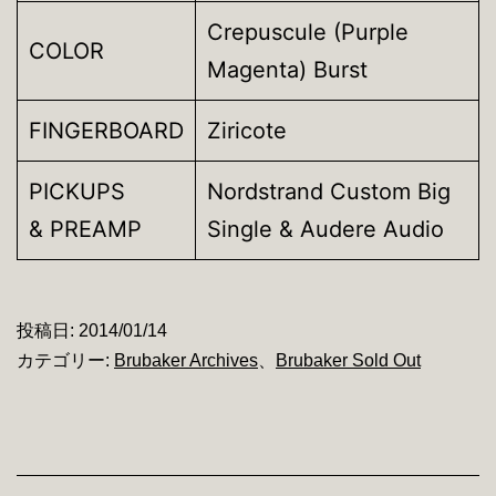
Crepuscule (Purple
COLOR
Magenta) Burst
FINGERBOARD
Ziricote
PICKUPS
Nordstrand Custom Big
& PREAMP
Single & Audere Audio
投稿日:
2014/01/14
カテゴリー:
Brubaker Archives
、
Brubaker Sold Out