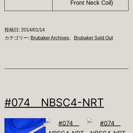
Front Neck Coil)
投稿日:
2014/01/14
カテゴリー:
Brubaker Archives
、
Brubaker Sold Out
#074 NBSC4-NRT