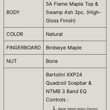
5A Flame Maple Top &
BODY
Swamp Ash 3pc. (High-
Gloss Finish)
COLOR
Natural
FINGERBOARD
Birdseye Maple
NUT
Bone
Bartolini XXP24
Quadcoil Soapbar &
NTMB 3 Band EQ
Controls :
Master Volume (Active / Passive)