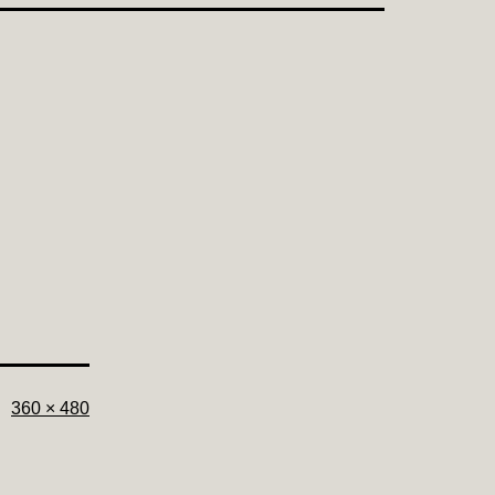
フ
360 × 480
ル
サ