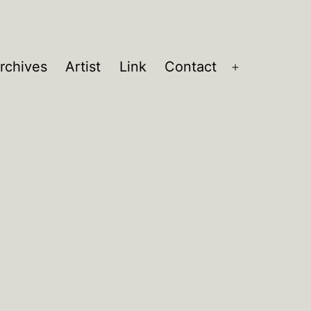
rchives
Artist
Link
Contact
メ
ニ
ュ
ー
を
開
く