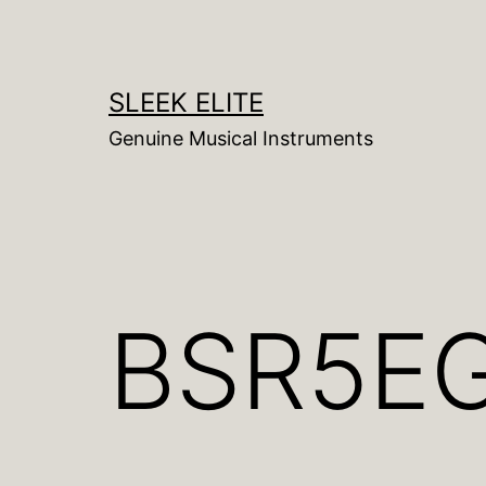
コ
ン
テ
SLEEK ELITE
ン
Genuine Musical Instruments
ツ
へ
ス
キ
ッ
BSR5E
プ