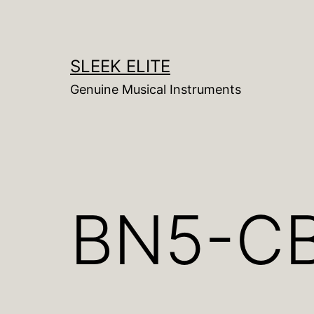
コ
ン
テ
SLEEK ELITE
ン
Genuine Musical Instruments
ツ
へ
ス
キ
ッ
BN5-C
プ