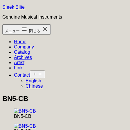
コ
Sleek Elite
ン
Genuine Musical Instruments
テ
ン
メニュー
閉じる
ツ
へ
Home
ス
Company
キ
Catalog
ッ
Archives
プ
Artist
Link
メ
Contact
ニ
English
ュ
Chinese
ー
を
BN5-CB
開
く
BN5-CB