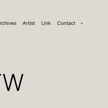
rchives
Artist
Link
Contact
メ
ニ
ュ
ー
を
開
く
TW