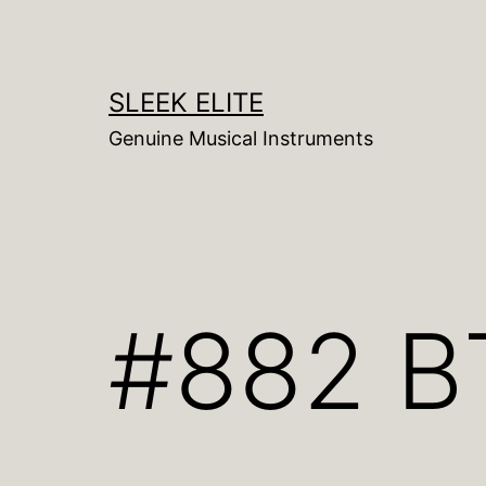
コ
ン
テ
SLEEK ELITE
ン
Genuine Musical Instruments
ツ
へ
ス
キ
ッ
#882 
プ