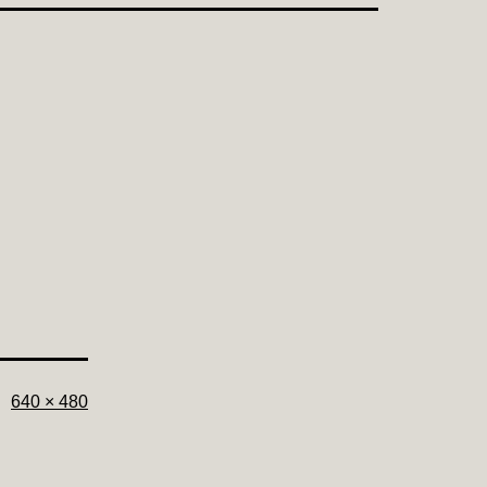
フ
640 × 480
ル
サ