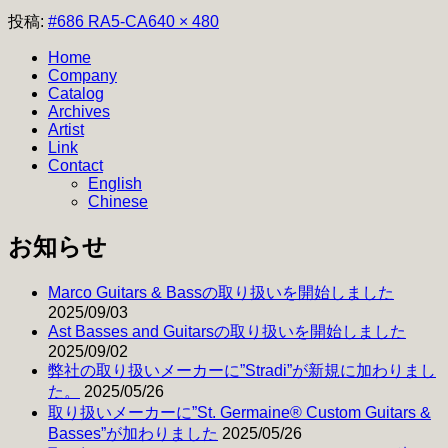
フ
投稿:
#686 RA5-CA
640 × 480
ル
Home
サ
Company
イ
Catalog
ズ
Archives
Artist
Link
Contact
English
Chinese
お知らせ
Marco Guitars & Bassの取り扱いを開始しました
2025/09/03
Ast Basses and Guitarsの取り扱いを開始しました
2025/09/02
弊社の取り扱いメーカーに”Stradi”が新規に加わりまし
た。
2025/05/26
取り扱いメーカーに”St. Germaine® Custom Guitars &
Basses”が加わりました
2025/05/26