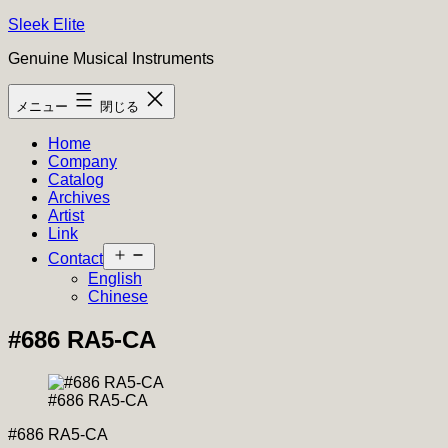
コ
Sleek Elite
ン
Genuine Musical Instruments
テ
ン
メニュー
閉じる
ツ
へ
Home
ス
Company
キ
Catalog
ッ
Archives
プ
Artist
Link
メ
Contact
ニ
English
ュ
Chinese
ー
を
#686 RA5-CA
開
く
#686 RA5-CA
#686 RA5-CA