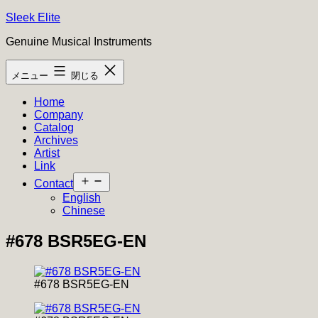
コ
Sleek Elite
ン
Genuine Musical Instruments
テ
ン
メニュー
閉じる
ツ
へ
Home
ス
Company
キ
Catalog
ッ
Archives
プ
Artist
Link
メ
Contact
ニ
English
ュ
Chinese
ー
を
#678 BSR5EG-EN
開
く
#678 BSR5EG-EN