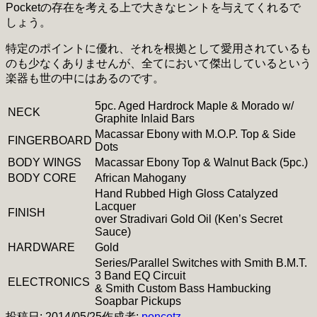
Pocketの存在を考える上で大きなヒントを与えてくれるで
しょう。
特定のポイントに優れ、それを根拠として愛用されているも
のも少なくありませんが、全てにおいて傑出しているという
楽器も世の中にはあるのです。
5pc. Aged Hardrock Maple & Morado w/
NECK
Graphite Inlaid Bars
Macassar Ebony with M.O.P. Top & Side
FINGERBOARD
Dots
BODY WINGS
Macassar Ebony Top & Walnut Back (5pc.)
BODY CORE
African Mahogany
Hand Rubbed High Gloss Catalyzed
Lacquer
FINISH
over Stradivari Gold Oil (Ken’s Secret
Sauce)
HARDWARE
Gold
Series/Parallel Switches with Smith B.M.T.
3 Band EQ Circuit
ELECTRONICS
& Smith Custom Bass Hambucking
Soapbar Pickups
投稿日:
2014/05/25
作成者:
poncotz