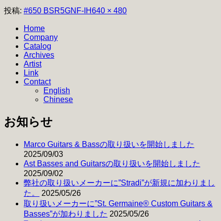
フ
投稿:
#650 BSR5GNF-IH
640 × 480
ル
Home
サ
Company
イ
Catalog
ズ
Archives
Artist
Link
Contact
English
Chinese
お知らせ
Marco Guitars & Bassの取り扱いを開始しました
2025/09/03
Ast Basses and Guitarsの取り扱いを開始しました
2025/09/02
弊社の取り扱いメーカーに”Stradi”が新規に加わりまし
た。
2025/05/26
取り扱いメーカーに”St. Germaine® Custom Guitars &
Basses”が加わりました
2025/05/26