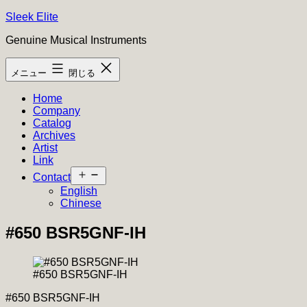
コ
Sleek Elite
ン
Genuine Musical Instruments
テ
ン
メニュー
閉じる
ツ
へ
Home
ス
Company
キ
Catalog
ッ
Archives
プ
Artist
Link
メ
Contact
ニ
English
ュ
Chinese
ー
を
#650 BSR5GNF-IH
開
く
#650 BSR5GNF-IH
#650 BSR5GNF-IH