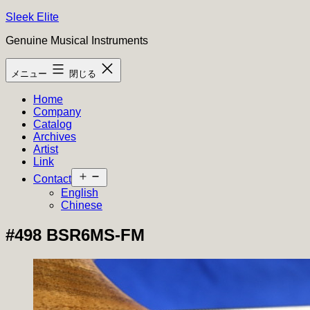
コ
Sleek Elite
ン
Genuine Musical Instruments
テ
ン
メニュー
閉じる
ツ
へ
Home
ス
Company
キ
Catalog
ッ
Archives
プ
Artist
Link
メ
Contact
ニ
English
ュ
Chinese
ー
を
#498 BSR6MS-FM
開
く