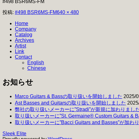
#498 BSR6MS-FM
フ
投稿:
#498 BSR6MS-FM
640 × 480
ル
Home
サ
Company
イ
Catalog
ズ
Archives
Artist
Link
Contact
English
Chinese
お知らせ
Marco Guitars & Bassの取り扱いを開始しました
2025/0
Ast Basses and Guitarsの取り扱いを開始しました
2025
弊社の取り扱いメーカーに”Stradi”が新規に加わりまし
取り扱いメーカーに”St. Germaine® Custom Guitars 
取り扱いメーカーに”Bacci Guitars and Basses”が加
Sleek Elite