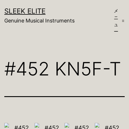
コ
SLEEK ELITE
メ
ン
ニ
Genuine Musical Instruments
テ
ュ
ー
ン
ツ
へ
#452 KN5F-T
ス
キ
ッ
プ