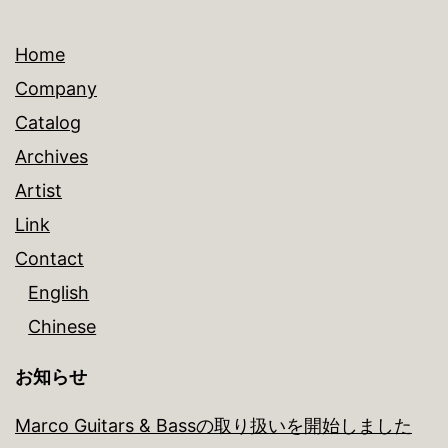
シ
ョ
Home
ン
Company
Catalog
Archives
Artist
Link
Contact
English
Chinese
お知らせ
Marco Guitars & Bassの取り扱いを開始しました