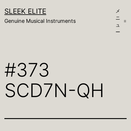
コ
SLEEK ELITE
メ
ン
ニ
Genuine Musical Instruments
テ
ュ
ー
ン
ツ
へ
#373
ス
キ
SCD7N-QH
ッ
プ