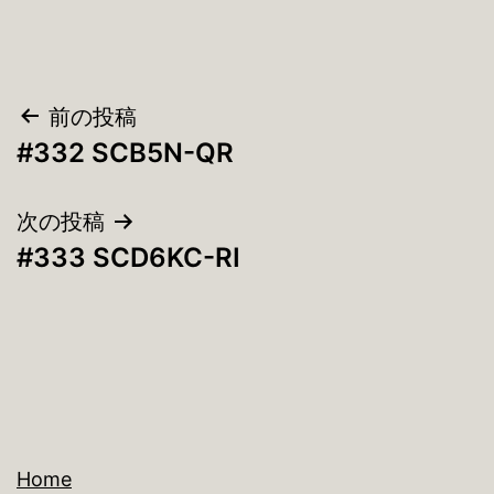
投
前の投稿
#332 SCB5N-QR
稿
ナ
次の投稿
#333 SCD6KC-RI
ビ
ゲ
ー
シ
ョ
Home