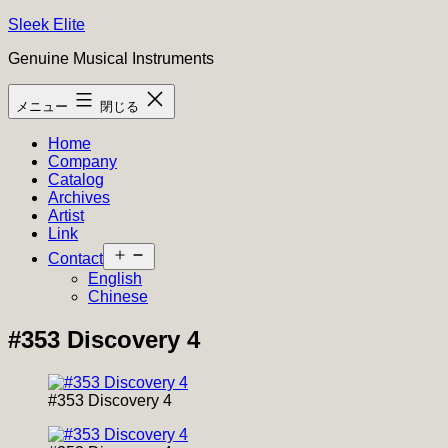
コ
Sleek Elite
ン
Genuine Musical Instruments
テ
ン
メニュー
閉じる
ツ
へ
Home
ス
Company
キ
Catalog
ッ
Archives
プ
Artist
Link
メ
Contact
ニ
English
ュ
Chinese
ー
を
#353 Discovery 4
開
く
#353 Discovery 4