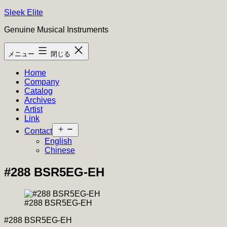
コ
Sleek Elite
ン
Genuine Musical Instruments
テ
ン
メニュー
閉じる
ツ
へ
Home
ス
Company
キ
Catalog
ッ
Archives
プ
Artist
Link
メ
Contact
ニ
English
ュ
Chinese
ー
を
#288 BSR5EG-EH
開
く
#288 BSR5EG-EH
#288 BSR5EG-EH