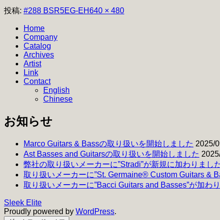
フ
投稿:
#288 BSR5EG-EH
640 × 480
ル
Home
サ
Company
イ
Catalog
ズ
Archives
Artist
Link
Contact
English
Chinese
お知らせ
Marco Guitars & Bassの取り扱いを開始しました
2025/0
Ast Basses and Guitarsの取り扱いを開始しました
2025
弊社の取り扱いメーカーに”Stradi”が新規に加わりまし
取り扱いメーカーに”St. Germaine® Custom Guitars 
取り扱いメーカーに”Bacci Guitars and Basses”が加
Sleek Elite
Proudly powered by
WordPress
.