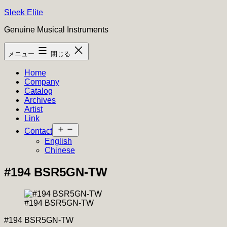
コ
Sleek Elite
ン
Genuine Musical Instruments
テ
ン
メニュー
閉じる
ツ
へ
Home
ス
Company
キ
Catalog
ッ
Archives
プ
Artist
Link
メ
Contact
ニ
English
ュ
Chinese
ー
を
#194 BSR5GN-TW
開
く
#194 BSR5GN-TW
#194 BSR5GN-TW