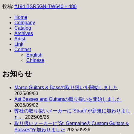
フ
投稿:
#194 BSR5GN-TW
640 × 480
ル
Home
サ
Company
イ
Catalog
ズ
Archives
Artist
Link
Contact
English
Chinese
お知らせ
Marco Guitars & Bassの取り扱いを開始しました
2025/09/03
Ast Basses and Guitarsの取り扱いを開始しました
2025/09/02
弊社の取り扱いメーカーに”Stradi”が新規に加わりまし
た。
2025/05/26
取り扱いメーカーに”St. Germaine® Custom Guitars &
Basses”が加わりました
2025/05/26