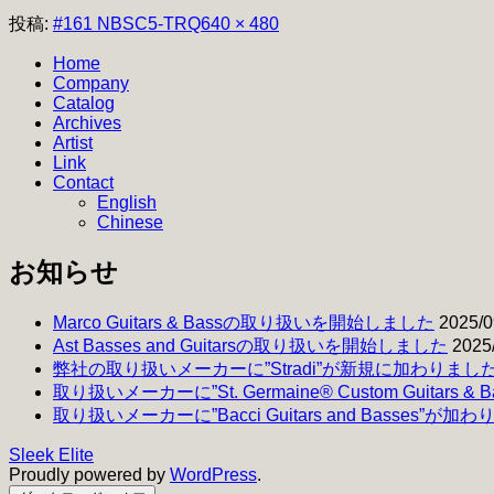
フ
投稿:
#161 NBSC5-TRQ
640 × 480
ル
Home
サ
Company
イ
Catalog
ズ
Archives
Artist
Link
Contact
English
Chinese
お知らせ
Marco Guitars & Bassの取り扱いを開始しました
2025/0
Ast Basses and Guitarsの取り扱いを開始しました
2025
弊社の取り扱いメーカーに”Stradi”が新規に加わりまし
取り扱いメーカーに”St. Germaine® Custom Guitars 
取り扱いメーカーに”Bacci Guitars and Basses”が加
Sleek Elite
Proudly powered by
WordPress
.