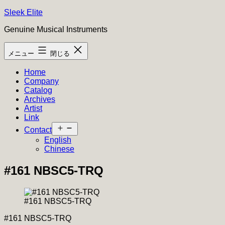
コ
Sleek Elite
ン
Genuine Musical Instruments
テ
ン
メニュー
閉じる
ツ
へ
Home
ス
Company
キ
Catalog
ッ
Archives
プ
Artist
Link
メ
Contact
ニ
English
ュ
Chinese
ー
を
#161 NBSC5-TRQ
開
く
#161 NBSC5-TRQ
#161 NBSC5-TRQ