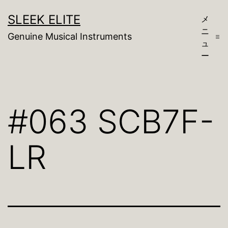
コ
SLEEK ELITE
メ
ン
ニ
Genuine Musical Instruments
テ
ュ
ー
ン
ツ
へ
#063 SCB7F-
ス
キ
LR
ッ
プ