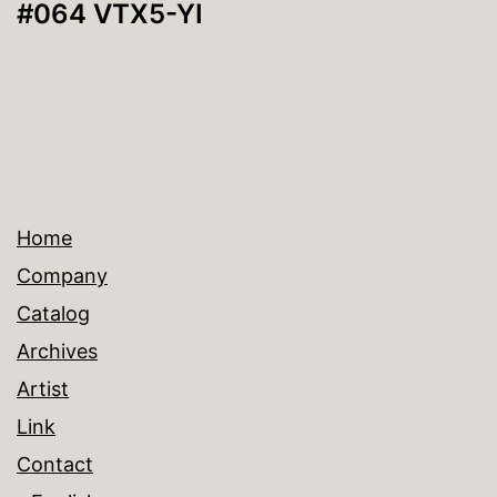
#064 VTX5-YI
ビ
ゲ
ー
シ
ョ
Home
ン
Company
Catalog
Archives
Artist
Link
Contact