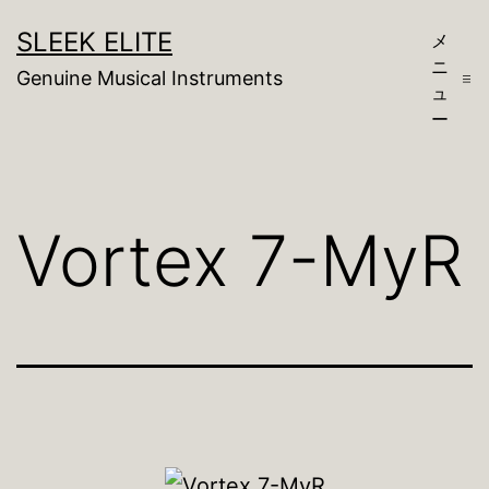
コ
SLEEK ELITE
メ
ン
ニ
Genuine Musical Instruments
テ
ュ
ー
ン
ツ
へ
Vortex 7-MyR
ス
キ
ッ
プ