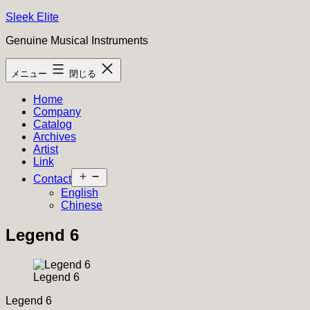
コ
Sleek Elite
ン
Genuine Musical Instruments
テ
ン
メニュー
閉じる
ツ
へ
Home
ス
Company
キ
Catalog
ッ
Archives
プ
Artist
Link
メ
Contact
ニ
English
ュ
Chinese
ー
を
Legend 6
開
く
Legend 6
Legend 6