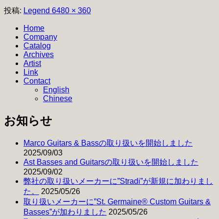
フ
投稿:
Legend 6
480 × 360
ル
Home
サ
Company
イ
Catalog
ズ
Archives
Artist
Link
Contact
English
Chinese
お知らせ
Marco Guitars & Bassの取り扱いを開始しました
2025/09/03
Ast Basses and Guitarsの取り扱いを開始しました
2025/09/02
弊社の取り扱いメーカーに”Stradi”が新規に加わりまし
た。
2025/05/26
取り扱いメーカーに”St. Germaine® Custom Guitars &
Basses”が加わりました
2025/05/26