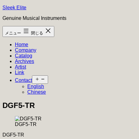
コ
Sleek Elite
ン
Genuine Musical Instruments
テ
ン
メニュー
閉じる
ツ
へ
Home
ス
Company
キ
Catalog
ッ
Archives
プ
Artist
Link
メ
Contact
ニ
English
ュ
Chinese
ー
を
DGF5-TR
開
く
DGF5-TR
DGF5-TR