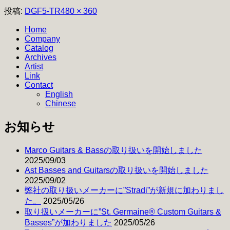
フ
投稿:
DGF5-TR
480 × 360
ル
Home
サ
Company
イ
Catalog
ズ
Archives
Artist
Link
Contact
English
Chinese
お知らせ
Marco Guitars & Bassの取り扱いを開始しました
2025/09/03
Ast Basses and Guitarsの取り扱いを開始しました
2025/09/02
弊社の取り扱いメーカーに”Stradi”が新規に加わりまし
た。
2025/05/26
取り扱いメーカーに”St. Germaine® Custom Guitars &
Basses”が加わりました
2025/05/26