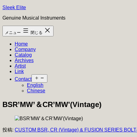
コ
Sleek Elite
ン
Genuine Musical Instruments
テ
ン
メニュー
閉じる
ツ
へ
Home
ス
Company
キ
Catalog
ッ
Archives
プ
Artist
Link
メ
Contact
ニ
English
ュ
Chinese
ー
を
BSR’MW’＆CR’MW'(Vintage)
開
く
投稿:
CUSTOM BSR, CR (Vintage) & FUSION SERIES BOL