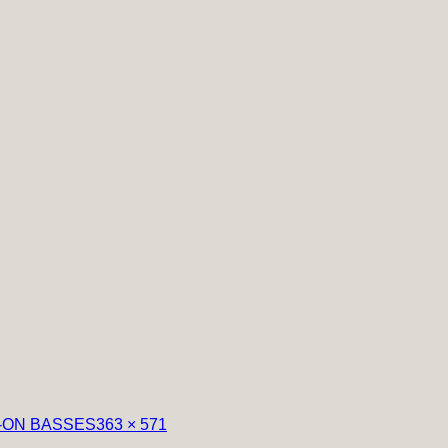
フ
T-ON BASSES
363 × 571
ル