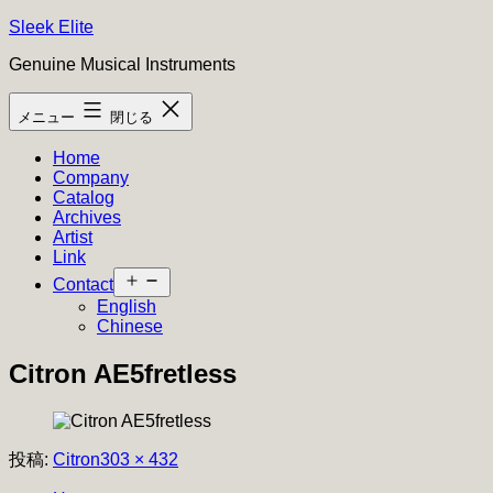
コ
Sleek Elite
ン
Genuine Musical Instruments
テ
ン
メニュー
閉じる
ツ
へ
Home
ス
Company
キ
Catalog
ッ
Archives
プ
Artist
Link
メ
Contact
ニ
English
ュ
Chinese
ー
を
Citron AE5fretless
開
く
フ
投稿:
Citron
303 × 432
ル