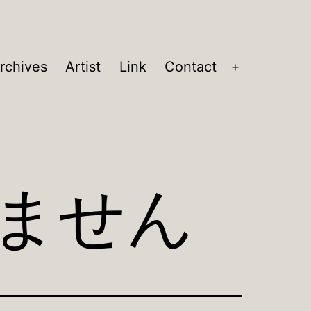
rchives
Artist
Link
Contact
メ
ニ
ュ
ー
を
開
ません
く