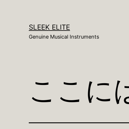
コ
ン
テ
SLEEK ELITE
ン
Genuine Musical Instruments
ツ
へ
ス
キ
ここに
ッ
プ