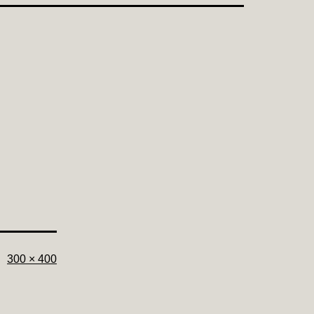
フ
300 × 400
ル
サ