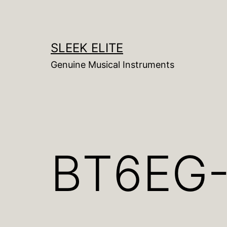
コ
ン
テ
SLEEK ELITE
ン
Genuine Musical Instruments
ツ
へ
ス
キ
ッ
BT6EG
プ