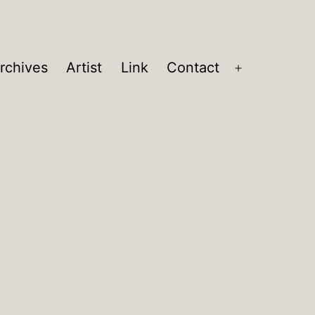
rchives
Artist
Link
Contact
メ
ニ
ュ
ー
を
開
く