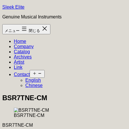
コ
Sleek Elite
ン
Genuine Musical Instruments
テ
ン
メニュー
閉じる
ツ
へ
Home
ス
Company
キ
Catalog
ッ
Archives
プ
Artist
Link
メ
Contact
ニ
English
ュ
Chinese
ー
を
BSR7TNE-CM
開
く
BSR7TNE-CM
BSR7TNE-CM