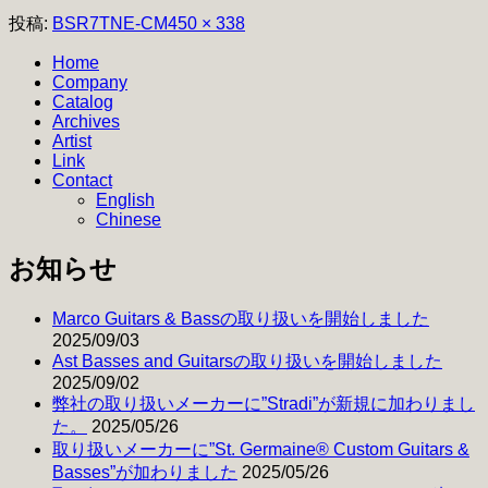
フ
投稿:
BSR7TNE-CM
450 × 338
ル
Home
サ
Company
イ
Catalog
ズ
Archives
Artist
Link
Contact
English
Chinese
お知らせ
Marco Guitars & Bassの取り扱いを開始しました
2025/09/03
Ast Basses and Guitarsの取り扱いを開始しました
2025/09/02
弊社の取り扱いメーカーに”Stradi”が新規に加わりまし
た。
2025/05/26
取り扱いメーカーに”St. Germaine® Custom Guitars &
Basses”が加わりました
2025/05/26