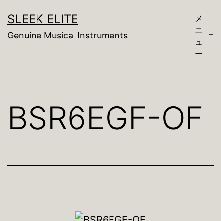
コ
SLEEK ELITE
メ
ン
ニ
Genuine Musical Instruments
テ
ュ
ー
ン
ツ
へ
BSR6EGF-OF
ス
キ
ッ
プ