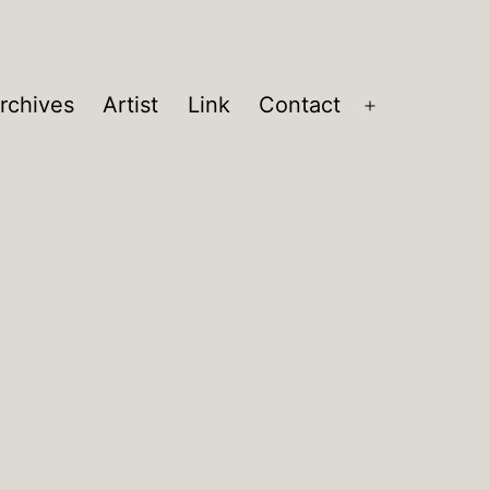
rchives
Artist
Link
Contact
メ
ニ
ュ
ー
を
開
く