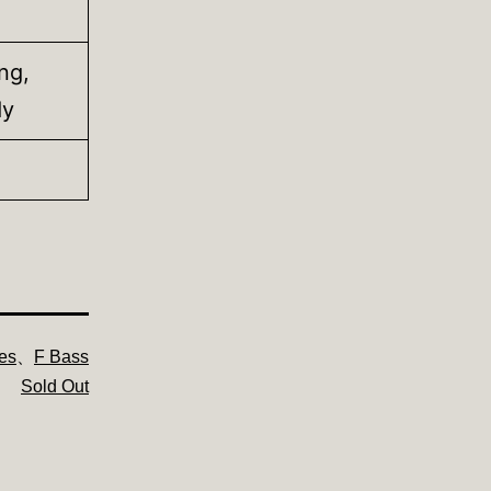
ng,
dy
es
、
F Bass
Sold Out