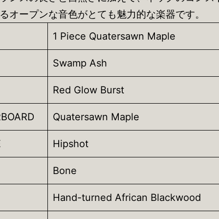
るオープンな音色がとても魅力的な楽器です。
1 Piece Quatersawn Maple
Swamp Ash
Red Glow Burst
RBOARD
Quatersawn Maple
E
Hipshot
Bone
Hand-turned African Blackwood