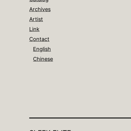
ョ
Archives
Artist
ン
Link
Contact
English
Chinese