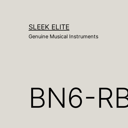
コ
ン
テ
SLEEK ELITE
ン
Genuine Musical Instruments
ツ
へ
ス
キ
ッ
BN6-R
プ