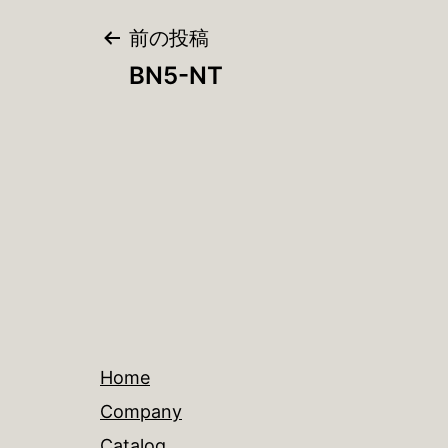
投
前の投稿
BN5-NT
稿
ナ
ビ
ゲ
ー
Home
シ
Company
Catalog