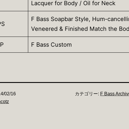
Lacquer for Body / Oil for Neck
F Bass Soapbar Style, Hum-cancelli
PS
Veneered & Finished Match the Bo
P
F Bass Custom
4/02/16
カテゴリー:
F Bass Archiv
cotz