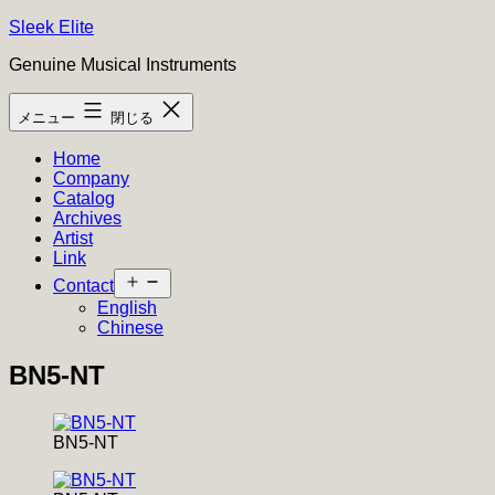
コ
Sleek Elite
ン
Genuine Musical Instruments
テ
ン
メニュー
閉じる
ツ
へ
Home
ス
Company
キ
Catalog
ッ
Archives
プ
Artist
Link
メ
Contact
ニ
English
ュ
Chinese
ー
を
BN5-NT
開
く
BN5-NT