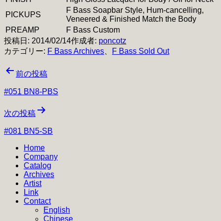
F Bass Soapbar Style, Hum-cancelling,
PICKUPS
Veneered & Finished Match the Body
PREAMP
F Bass Custom
投稿日:
2014/02/14
作成者:
poncotz
カテゴリー:
F Bass Archives
、
F Bass Sold Out
投
前の投稿
稿
#051 BN8-PBS
ナ
次の投稿
ビ
#081 BN5-SB
ゲ
Home
ー
Company
シ
Catalog
Archives
ョ
Artist
Link
ン
Contact
English
Chinese