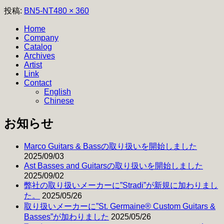
フ
投稿:
BN5-NT
480 × 360
ル
Home
サ
Company
イ
Catalog
ズ
Archives
Artist
Link
Contact
English
Chinese
お知らせ
Marco Guitars & Bassの取り扱いを開始しました
2025/09/03
Ast Basses and Guitarsの取り扱いを開始しました
2025/09/02
弊社の取り扱いメーカーに”Stradi”が新規に加わりまし
た。
2025/05/26
取り扱いメーカーに”St. Germaine® Custom Guitars &
Basses”が加わりました
2025/05/26