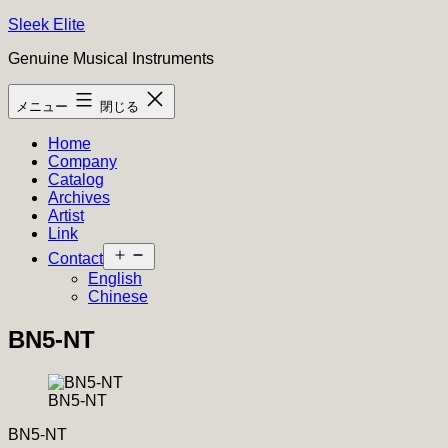
コ
Sleek Elite
ン
Genuine Musical Instruments
テ
ン
メニュー
閉じる
ツ
へ
Home
ス
Company
キ
Catalog
ッ
Archives
プ
Artist
Link
メ
Contact
ニ
English
ュ
Chinese
ー
を
BN5-NT
開
く
BN5-NT
BN5-NT