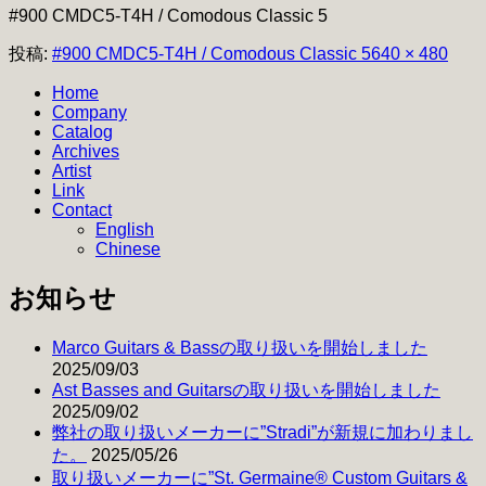
#900 CMDC5-T4H / Comodous Classic 5
フ
投稿:
#900 CMDC5-T4H / Comodous Classic 5
640 × 480
ル
Home
サ
Company
イ
Catalog
ズ
Archives
Artist
Link
Contact
English
Chinese
お知らせ
Marco Guitars & Bassの取り扱いを開始しました
2025/09/03
Ast Basses and Guitarsの取り扱いを開始しました
2025/09/02
弊社の取り扱いメーカーに”Stradi”が新規に加わりまし
た。
2025/05/26
取り扱いメーカーに”St. Germaine® Custom Guitars &