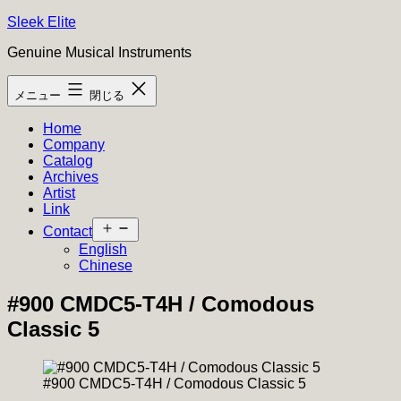
コ
Sleek Elite
ン
Genuine Musical Instruments
テ
ン
メニュー
閉じる
ツ
へ
Home
ス
Company
キ
Catalog
ッ
Archives
プ
Artist
Link
メ
Contact
ニ
English
ュ
Chinese
ー
を
#900 CMDC5-T4H / Comodous
開
Classic 5
く
#900 CMDC5-T4H / Comodous Classic 5