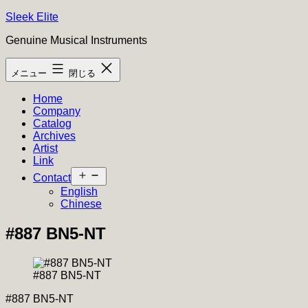
コ
Sleek Elite
ン
Genuine Musical Instruments
テ
ン
メニュー
閉じる
ツ
へ
Home
ス
Company
キ
Catalog
ッ
Archives
プ
Artist
Link
メ
Contact
ニ
English
ュ
Chinese
ー
を
#887 BN5-NT
開
く
#887 BN5-NT
#887 BN5-NT