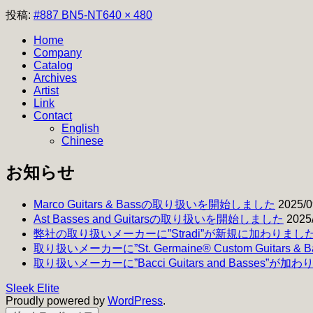
フ
投稿:
#887 BN5-NT
640 × 480
ル
Home
サ
Company
イ
Catalog
ズ
Archives
Artist
Link
Contact
English
Chinese
お知らせ
Marco Guitars & Bassの取り扱いを開始しました
2025/0
Ast Basses and Guitarsの取り扱いを開始しました
2025
弊社の取り扱いメーカーに”Stradi”が新規に加わりまし
取り扱いメーカーに”St. Germaine® Custom Guitars 
取り扱いメーカーに”Bacci Guitars and Basses”が加
Sleek Elite
Proudly powered by
WordPress
.