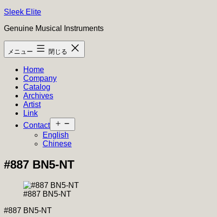
コ
Sleek Elite
ン
Genuine Musical Instruments
テ
ン
メニュー
閉じる
ツ
へ
Home
ス
Company
キ
Catalog
ッ
Archives
プ
Artist
Link
メ
Contact
ニ
English
ュ
Chinese
ー
を
#887 BN5-NT
開
く
#887 BN5-NT
#887 BN5-NT