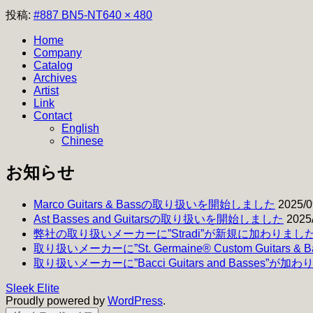
フ
投稿:
#887 BN5-NT
640 × 480
ル
Home
サ
Company
イ
Catalog
ズ
Archives
Artist
Link
Contact
English
Chinese
お知らせ
Marco Guitars & Bassの取り扱いを開始しました
2025/0
Ast Basses and Guitarsの取り扱いを開始しました
2025
弊社の取り扱いメーカーに”Stradi”が新規に加わりまし
取り扱いメーカーに”St. Germaine® Custom Guitars 
取り扱いメーカーに”Bacci Guitars and Basses”が加
Sleek Elite
Proudly powered by
WordPress
.