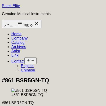
コ
Sleek Elite
ン
Genuine Musical Instruments
テ
ン
メニュー
閉じる
ツ
へ
Home
ス
Company
キ
Catalog
ッ
Archives
プ
Artist
Link
メ
Contact
ニ
English
ュ
Chinese
ー
を
#861 BSR5GN-TQ
開
く
#861 BSR5GN-TQ
#861 BSR5GN-TQ