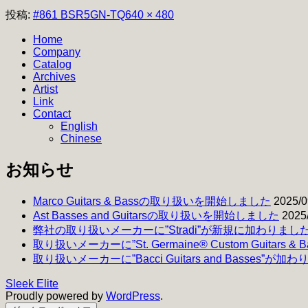
フ
投稿:
#861 BSR5GN-TQ
640 × 480
ル
Home
サ
Company
イ
Catalog
ズ
Archives
Artist
Link
Contact
English
Chinese
お知らせ
Marco Guitars & Bassの取り扱いを開始しました
2025/0
Ast Basses and Guitarsの取り扱いを開始しました
2025
弊社の取り扱いメーカーに”Stradi”が新規に加わりまし
取り扱いメーカーに”St. Germaine® Custom Guitars 
取り扱いメーカーに”Bacci Guitars and Basses”が加
Sleek Elite
Proudly powered by
WordPress
.