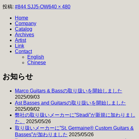
フ
投稿:
#844 SJJ5-OW
640 × 480
ル
Home
サ
Company
イ
Catalog
ズ
Archives
Artist
Link
Contact
English
Chinese
お知らせ
Marco Guitars & Bassの取り扱いを開始しました
2025/09/03
Ast Basses and Guitarsの取り扱いを開始しました
2025/09/02
弊社の取り扱いメーカーに”Stradi”が新規に加わりまし
た。
2025/05/26
取り扱いメーカーに”St. Germaine® Custom Guitars &
Basses”が加わりました
2025/05/26