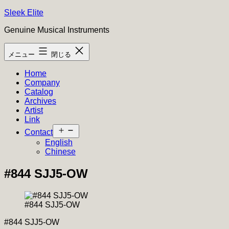
コ
Sleek Elite
ン
Genuine Musical Instruments
テ
ン
メニュー
閉じる
ツ
へ
Home
ス
Company
キ
Catalog
ッ
Archives
プ
Artist
Link
メ
Contact
ニ
English
ュ
Chinese
ー
を
#844 SJJ5-OW
開
く
#844 SJJ5-OW
#844 SJJ5-OW