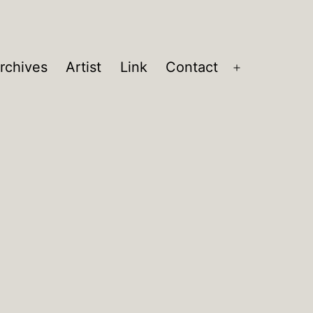
rchives
Artist
Link
Contact
メ
ニ
ュ
ー
を
開
く