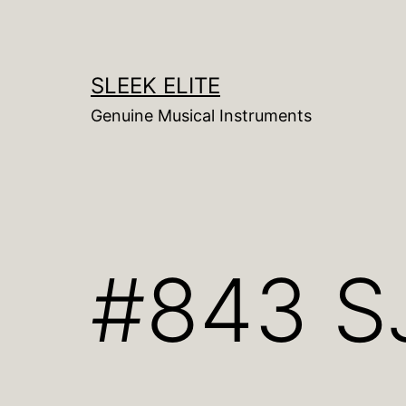
コ
ン
テ
SLEEK ELITE
ン
Genuine Musical Instruments
ツ
へ
ス
キ
ッ
#843 S
プ