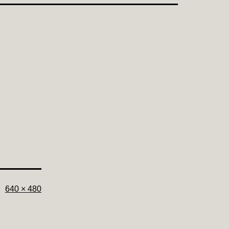
フ
640 × 480
ル
サ