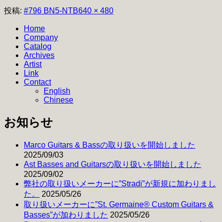
フ
投稿:
#796 BN5-NTB
640 × 480
ル
Home
サ
Company
イ
Catalog
ズ
Archives
Artist
Link
Contact
English
Chinese
お知らせ
Marco Guitars & Bassの取り扱いを開始しました
2025/09/03
Ast Basses and Guitarsの取り扱いを開始しました
2025/09/02
弊社の取り扱いメーカーに”Stradi”が新規に加わりまし
た。
2025/05/26
取り扱いメーカーに”St. Germaine® Custom Guitars &
Basses”が加わりました
2025/05/26