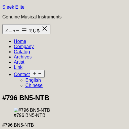
コ
Sleek Elite
ン
Genuine Musical Instruments
テ
ン
メニュー
閉じる
ツ
へ
Home
ス
Company
キ
Catalog
ッ
Archives
プ
Artist
Link
メ
Contact
ニ
English
ュ
Chinese
ー
を
#796 BN5-NTB
開
く
#796 BN5-NTB
#796 BN5-NTB