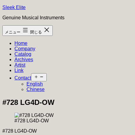
コ
Sleek Elite
ン
Genuine Musical Instruments
テ
ン
メニュー
閉じる
ツ
へ
Home
ス
Company
キ
Catalog
ッ
Archives
プ
Artist
Link
メ
Contact
ニ
English
ュ
Chinese
ー
を
#728 LG4D-OW
開
く
#728 LG4D-OW
#728 LG4D-OW