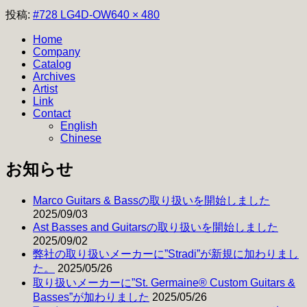
フ
投稿:
#728 LG4D-OW
640 × 480
ル
Home
サ
Company
イ
Catalog
ズ
Archives
Artist
Link
Contact
English
Chinese
お知らせ
Marco Guitars & Bassの取り扱いを開始しました
2025/09/03
Ast Basses and Guitarsの取り扱いを開始しました
2025/09/02
弊社の取り扱いメーカーに”Stradi”が新規に加わりまし
た。
2025/05/26
取り扱いメーカーに”St. Germaine® Custom Guitars &
Basses”が加わりました
2025/05/26