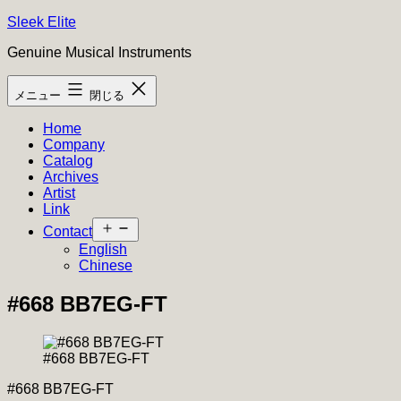
コ
Sleek Elite
ン
Genuine Musical Instruments
テ
ン
メニュー
閉じる
ツ
へ
Home
ス
Company
キ
Catalog
ッ
Archives
プ
Artist
Link
メ
Contact
ニ
English
ュ
Chinese
ー
を
#668 BB7EG-FT
開
く
#668 BB7EG-FT
#668 BB7EG-FT