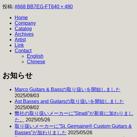
フ
投稿:
#668 BB7EG-FT
640 × 480
ル
Home
サ
Company
イ
Catalog
ズ
Archives
Artist
Link
Contact
English
Chinese
お知らせ
Marco Guitars & Bassの取り扱いを開始しました
2025/09/03
Ast Basses and Guitarsの取り扱いを開始しました
2025/09/02
弊社の取り扱いメーカーに”Stradi”が新規に加わりまし
た。
2025/05/26
取り扱いメーカーに”St. Germaine® Custom Guitars &
Basses”が加わりました
2025/05/26