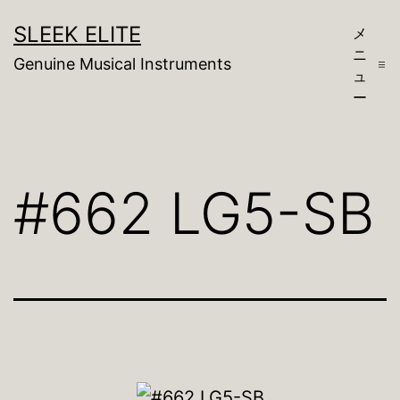
コ
SLEEK ELITE
メ
ン
ニ
Genuine Musical Instruments
テ
ュ
ー
ン
ツ
へ
#662 LG5-SB
ス
キ
ッ
プ