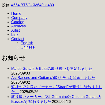
フ
投稿:
#654 BT5G-KM
640 × 480
ル
Home
サ
Company
イ
Catalog
ズ
Archives
Artist
Link
Contact
English
Chinese
お知らせ
Marco Guitars & Bassの取り扱いを開始しました
2025/09/03
Ast Basses and Guitarsの取り扱いを開始しました
2025/09/02
弊社の取り扱いメーカーに”Stradi”が新規に加わりまし
た。
2025/05/26
取り扱いメーカーに”St. Germaine® Custom Guitars &
Basses”が加わりました
2025/05/26