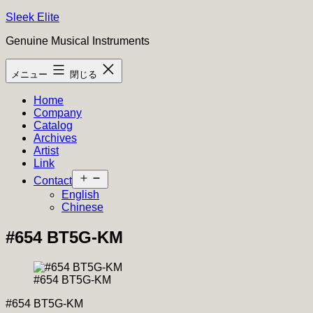
コ
Sleek Elite
ン
Genuine Musical Instruments
テ
ン
メニュー
閉じる
ツ
へ
Home
ス
Company
キ
Catalog
ッ
Archives
プ
Artist
Link
メ
Contact
ニ
English
ュ
Chinese
ー
を
#654 BT5G-KM
開
く
#654 BT5G-KM
#654 BT5G-KM