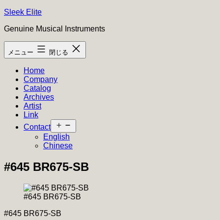
コ
Sleek Elite
ン
Genuine Musical Instruments
テ
ン
メニュー
閉じる
ツ
へ
Home
ス
Company
キ
Catalog
ッ
Archives
プ
Artist
Link
メ
Contact
ニ
English
ュ
Chinese
ー
を
#645 BR675-SB
開
く
#645 BR675-SB
#645 BR675-SB