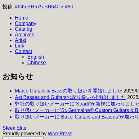
フ
投稿:
#645 BR675-SB
640 × 480
ル
Home
サ
Company
イ
Catalog
ズ
Archives
Artist
Link
Contact
English
Chinese
お知らせ
Marco Guitars & Bassの取り扱いを開始しました
2025/0
Ast Basses and Guitarsの取り扱いを開始しました
2025
弊社の取り扱いメーカーに”Stradi”が新規に加わりまし
取り扱いメーカーに”St. Germaine® Custom Guitars 
取り扱いメーカーに”Bacci Guitars and Basses”が加
Sleek Elite
Proudly powered by
WordPress
.