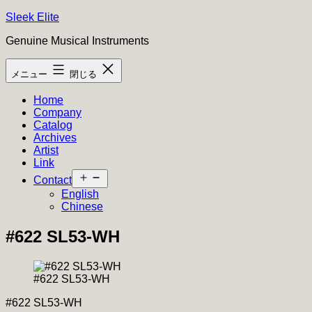
コ
Sleek Elite
ン
Genuine Musical Instruments
テ
ン
メニュー
閉じる
ツ
へ
Home
ス
Company
キ
Catalog
ッ
Archives
プ
Artist
Link
メ
Contact
ニ
English
ュ
Chinese
ー
を
#622 SL53-WH
開
く
#622 SL53-WH
#622 SL53-WH