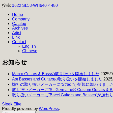
フ
投稿:
#622 SL53-WH
640 × 480
ル
Home
サ
Company
イ
Catalog
ズ
Archives
Artist
Link
Contact
English
Chinese
お知らせ
Marco Guitars & Bassの取り扱いを開始しました
2025/0
Ast Basses and Guitarsの取り扱いを開始しました
2025
弊社の取り扱いメーカーに”Stradi”が新規に加わりまし
取り扱いメーカーに”St. Germaine® Custom Guitars 
取り扱いメーカーに”Bacci Guitars and Basses”が加
Sleek Elite
Proudly powered by
WordPress
.