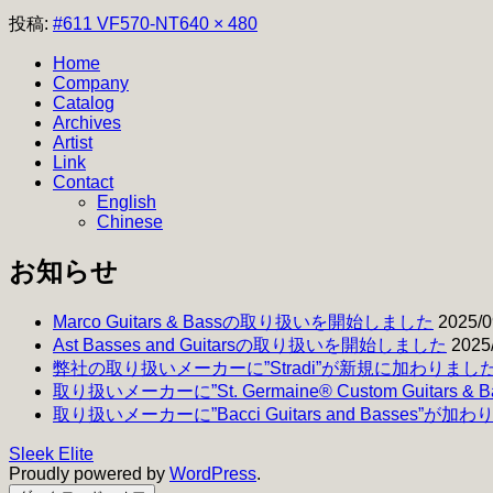
フ
投稿:
#611 VF570-NT
640 × 480
ル
Home
サ
Company
イ
Catalog
ズ
Archives
Artist
Link
Contact
English
Chinese
お知らせ
Marco Guitars & Bassの取り扱いを開始しました
2025/0
Ast Basses and Guitarsの取り扱いを開始しました
2025
弊社の取り扱いメーカーに”Stradi”が新規に加わりまし
取り扱いメーカーに”St. Germaine® Custom Guitars 
取り扱いメーカーに”Bacci Guitars and Basses”が加
Sleek Elite
Proudly powered by
WordPress
.