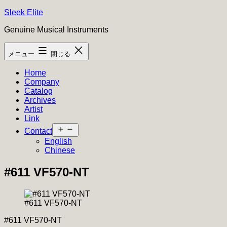
コ
Sleek Elite
ン
Genuine Musical Instruments
テ
ン
メニュー
閉じる
ツ
へ
Home
ス
Company
キ
Catalog
ッ
Archives
プ
Artist
Link
メ
Contact
ニ
English
ュ
Chinese
ー
を
#611 VF570-NT
開
く
#611 VF570-NT
#611 VF570-NT