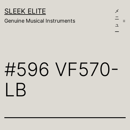
コ
SLEEK ELITE
メ
ン
ニ
Genuine Musical Instruments
テ
ュ
ー
ン
ツ
へ
#596 VF570-
ス
キ
LB
ッ
プ